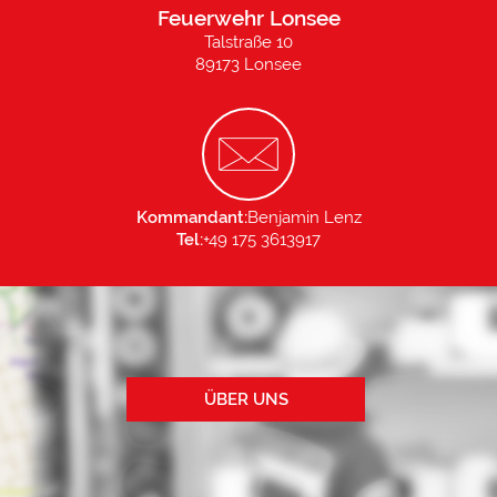
Feuerwehr Lonsee
Talstraße 10
89173 Lonsee
Kommandant:
Benjamin Lenz
Tel:
+49 175 3613917
ÜBER UNS