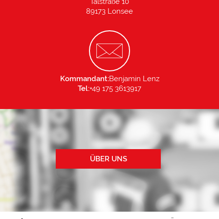
Talstraße 10
89173 Lonsee
Kommandant:
Benjamin Lenz
Tel:
+49 175 3613917
ÜBER UNS