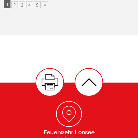
1
2
3
4
5
»
Feuerwehr Lonsee