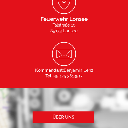
Feuerwehr Lonsee
Talstraße 10
89173 Lonsee
Kommandant:
Benjamin Lenz
Tel:
+49 175 3613917
ÜBER UNS