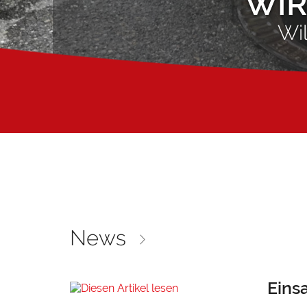
WIR
Wi
News
Einsa