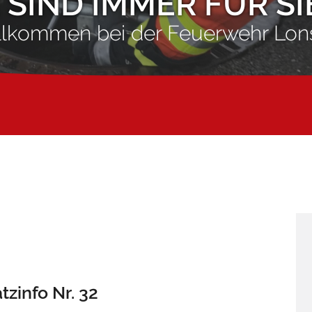
 SIND IMMER FÜR SI
llkommen bei der Feuerwehr Lon
tzinfo Nr. 32