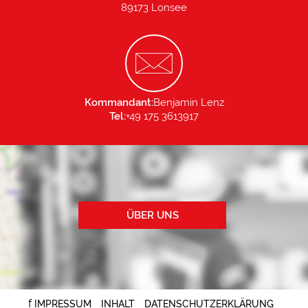
89173 Lonsee
Kommandant:
Benjamin Lenz
Tel:
+49 175 3613917
ÜBER UNS
f
IMPRESSUM
INHALT
DATENSCHUTZERKLÄRUNG