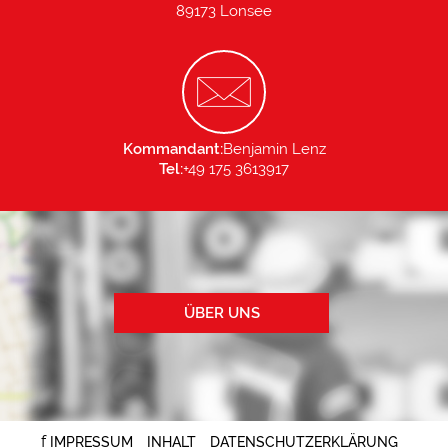
89173 Lonsee
Kommandant:
Benjamin Lenz
Tel:
+49 175 3613917
ÜBER UNS
f
IMPRESSUM
INHALT
DATENSCHUTZERKLÄRUNG