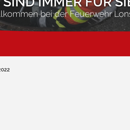
 SIND IMMER FÜR SI
llkommen bei der Feuerwehr Lon
2022