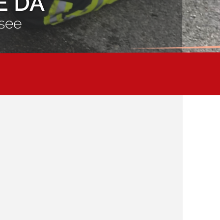
E DA
see