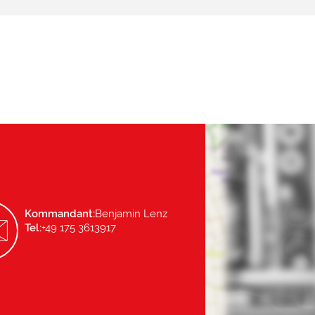
Kommandant:
Benjamin Lenz
Tel:
+49 175 3613917