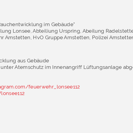
"Rauchentwicklung im Gebäude"
ilung Lonsee, Abteiliung Urspring, Abeilung Radelstett
r Amstetten, HvO Gruppe Amstetten, Polizei Amstette
cklung aus Gebäude
p unter Atemschutz im Innenangriff Lüftungsanlage abg
agram.com/feuerwehr_lonsee112
lonsee112